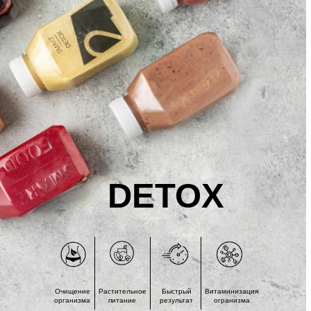
DETOX
Очищение
Растительное
Быстрый
Витаминизация
организма
питание
результат
огранизма