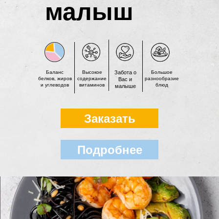
малыш
Баланс
Высокое
Забота о
Большое
белков, жиров
содержание
разнообразие
Вас и
и углеводов
витаминов
блюд
малыше
Заказать
Подробнее