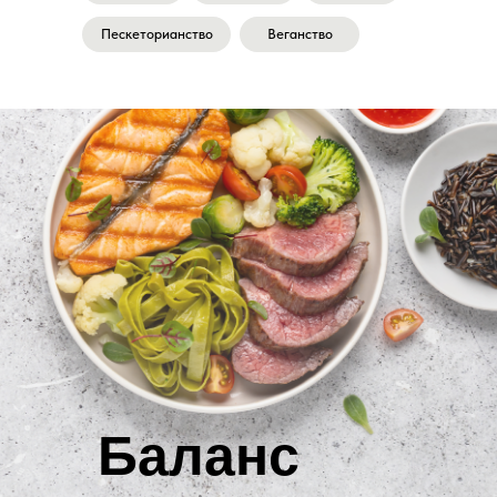
Пескеторианство
Веганство
Баланс