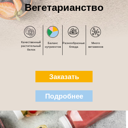
Вегетарианство
Качественный
Баланс
Разнообразные
Много
растительный
нутриентов
блюда
витаминов
белок
Заказать
Подробнее