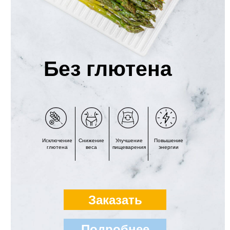
Без глютена
Исключение
Снижение
Улучшение
Повышение
глютена
веса
пищеварения
энергии
Заказать
Подробнее