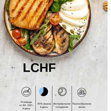
LCHF
Углеводы
65% жиров
Интервальное
Разнообразное
от 60- 100 г
в день
голодание
меню
в день