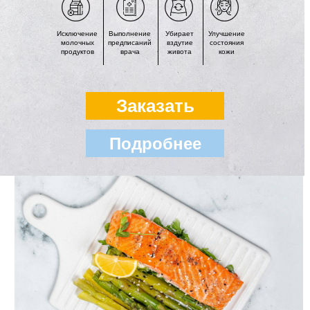
Исключение
Выполнение
Убирает
Улучшение
молочных
предписаний
вздутие
состояния
продуктов
врача
живота
кожи
Заказать
Подробнее