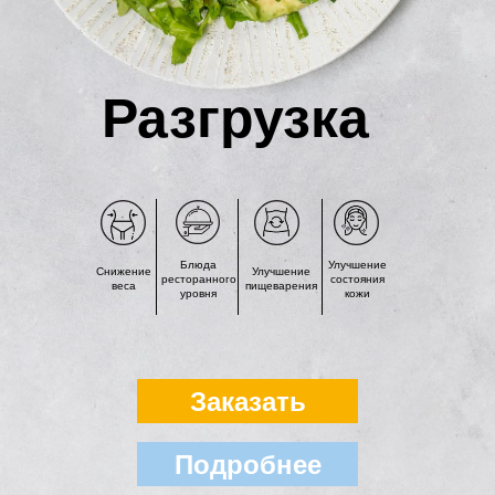
Разгрузка
Блюда
Улучшение
Снижение
Улучшение
ресторанного
состояния
веса
пищеварения
уровня
кожи
Заказать
Подробнее