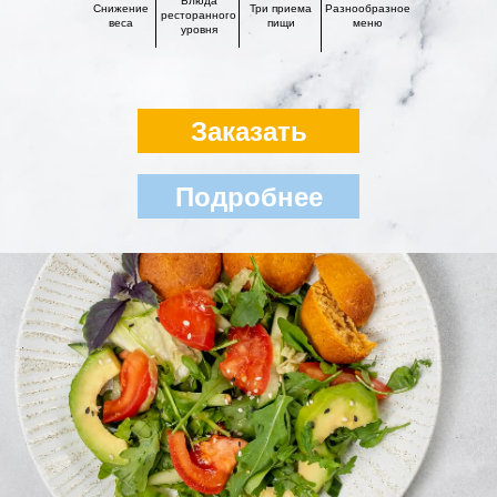
Блюда
Снижение
Три приема
Разнообразное
ресторанного
веса
пищи
меню
уровня
Заказать
Подробнее