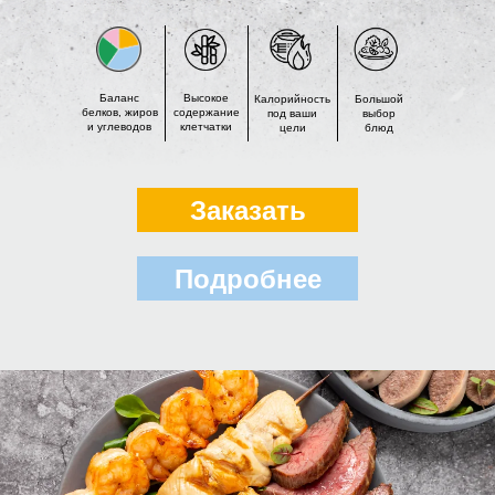
Баланс
Высокое
Калорийность
Большой
белков, жиров
содержание
под ваши
выбор
и углеводов
клетчатки
цели
блюд
Заказать
Подробнее