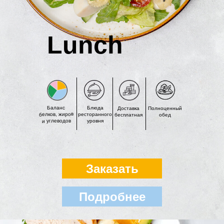
Lunch
Баланс
Блюда
Доставка
Полноценный
белков, жиров
ресторанного
бесплатная
обед
и углеводов
уровня
Заказать
Подробнее