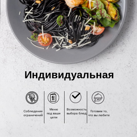
Индивидуальная
Меню
Возможность
Соблюдение
Готовим то,
под ваши
выбора блюд
ограничений
что вы любите
цели