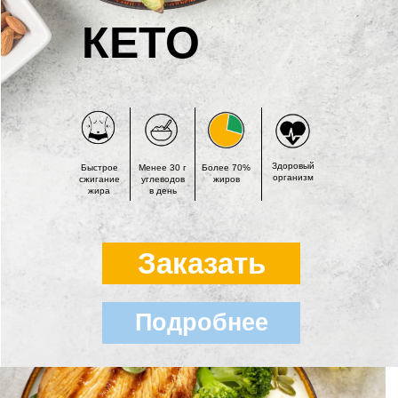
КЕТО
Здоровый
Быстрое
Менее 30 г
Более 70%
организм
сжигание
углеводов
жиров
жира
в день
Заказать
Подробнее