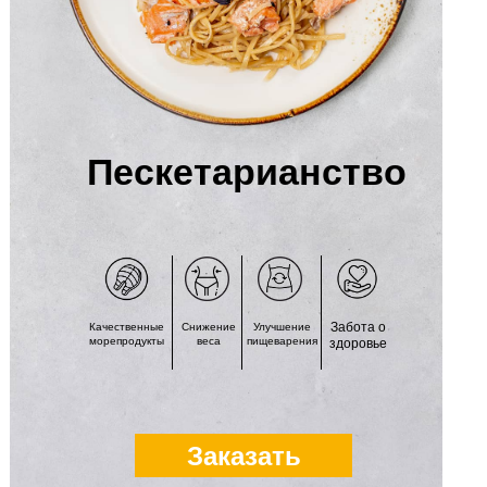
Пескетарианство
Забота о
Качественные
Снижение
Улучшение
морепродукты
веса
пищеварения
здоровье
Заказать