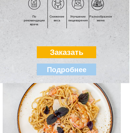
По
Снижение
Улучшение
Разнообразное
рекомендации
веса
пищеварения
меню
врача
Заказать
Подробнее