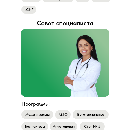
LCHF
Совет специалиста
Программы:
Мама и малыш
КEТО
Вегетарианство
Без лактозы
Аглютеновая
Стол № 5